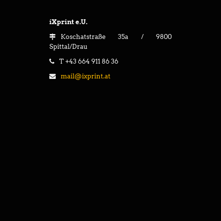
iXprint e.U.
Koschatstraße 35a / 9800
Spittal/Drau
T +43 664 911 86 36
mail@ixprint.at